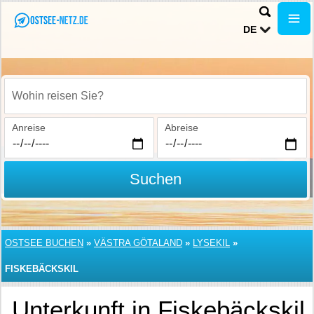
DE
Wohin reisen Sie?
Anreise
Abreise
Suchen
OSTSEE BUCHEN
»
VÄSTRA GÖTALAND
»
LYSEKIL
»
FISKEBÄCKSKIL
Unterkunft in Fiskebäckskil