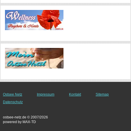
Ostsee Netz
Impressum
Kontakt
Sitemap
Datenschutz
ostsee-netz.de © 2007/2026
powered by MAX-TD