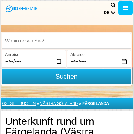
DE
Wohin reisen Sie?
Anreise
Abreise
Suchen
OSTSEE BUCHEN
»
VÄSTRA GÖTALAND
»
FÄRGELANDA
Unterkunft rund um
Färgelanda (Västra