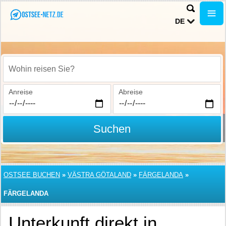
DE
Wohin reisen Sie?
Anreise
Abreise
Suchen
OSTSEE BUCHEN
»
VÄSTRA GÖTALAND
»
FÄRGELANDA
»
FÄRGELANDA
Unterkunft direkt in