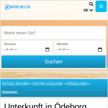
DE
Wohin reisen Sie?
Anreise
Abreise
Suchen
OSTSEE BUCHEN
»
VÄSTRA GÖTALAND
»
FÄRGELANDA
»
ÖDEBORG
Unterkunft in Ödeborg