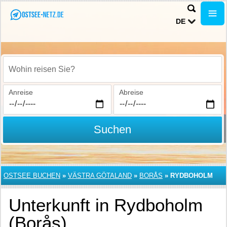
DE
Wohin reisen Sie?
Anreise
Abreise
Suchen
OSTSEE BUCHEN
»
VÄSTRA GÖTALAND
»
BORÅS
»
RYDBOHOLM
Unterkunft in Rydboholm
(Borås)