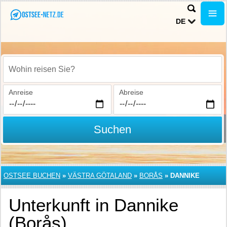
DE
Wohin reisen Sie?
Anreise
Abreise
Suchen
OSTSEE BUCHEN
»
VÄSTRA GÖTALAND
»
BORÅS
»
DANNIKE
Unterkunft in Dannike
(Borås)