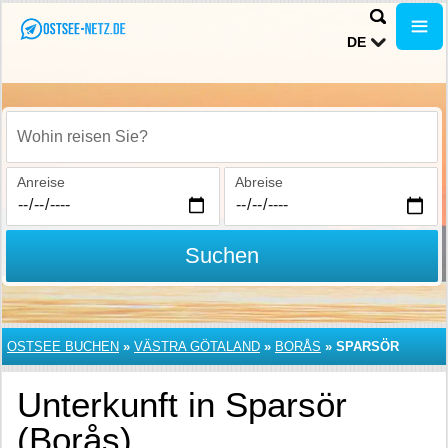
DE
Wohin reisen Sie?
Anreise
Abreise
Suchen
OSTSEE BUCHEN
»
VÄSTRA GÖTALAND
»
BORÅS
»
SPARSÖR
Unterkunft in Sparsör
(Borås)