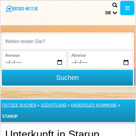
DE
Wohin reisen Sie?
Anreise
Abreise
Suchen
OSTSEE BUCHEN
»
SÜDJÜTLAND
»
HADERSLEV KOMMUNE
»
STARUP
Unterkunft in Starup