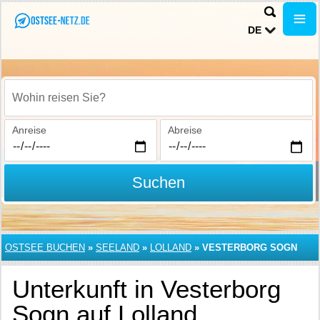
DE
Wohin reisen Sie?
Anreise
Abreise
Suchen
OSTSEE BUCHEN
»
SEELAND
»
LOLLAND
»
VESTERBORG SOGN
Unterkunft in Vesterborg
Sogn auf Lolland