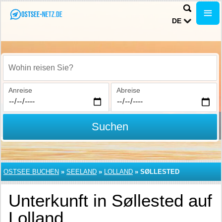
DE
Wohin reisen Sie?
Anreise
Abreise
Suchen
OSTSEE BUCHEN
»
SEELAND
»
LOLLAND
»
SØLLESTED
Unterkunft in Søllested auf
Lolland