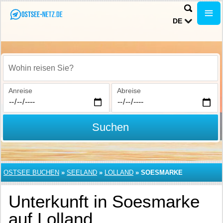
DE
Wohin reisen Sie?
Anreise
Abreise
Suchen
OSTSEE BUCHEN
»
SEELAND
»
LOLLAND
»
SOESMARKE
Unterkunft in Soesmarke
auf Lolland