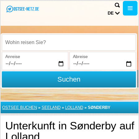
DE
Wohin reisen Sie?
Anreise
Abreise
Suchen
OSTSEE BUCHEN
»
SEELAND
»
LOLLAND
»
SØNDERBY
Unterkunft in Sønderby auf
Lolland