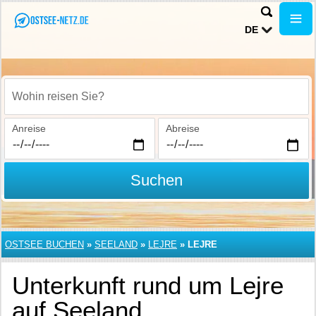
DE
Wohin reisen Sie?
Anreise
Abreise
Suchen
OSTSEE BUCHEN
»
SEELAND
»
LEJRE
»
LEJRE
Unterkunft rund um Lejre
auf Seeland