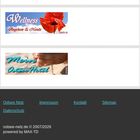
Ostsee Netz
Impressum
Kontakt
Sitemap
Datenschutz
ostsee-netz.de © 2007/2026
powered by MAX-TD