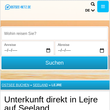
DE
Wohin reisen Sie?
Anreise
Abreise
Suchen
OSTSEE BUCHEN
»
SEELAND
»
LEJRE
Unterkunft direkt in Lejre
auf Seeland