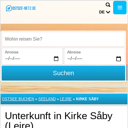
DE
Wohin reisen Sie?
Anreise
Abreise
Suchen
OSTSEE BUCHEN
»
SEELAND
»
LEJRE
»
KIRKE SÅBY
Unterkunft in Kirke Såby
(Lejre)