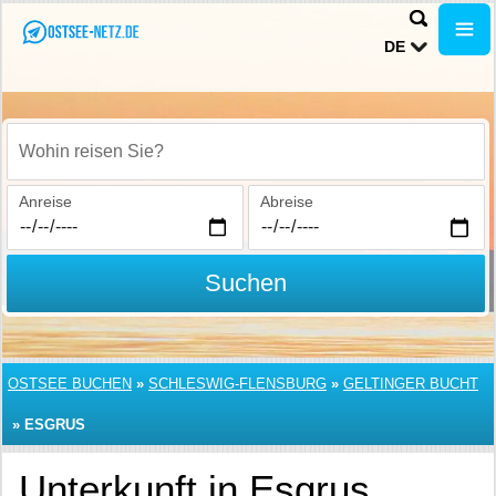
DE
Wohin reisen Sie?
Anreise
Abreise
Suchen
OSTSEE BUCHEN
»
SCHLESWIG-FLENSBURG
»
GELTINGER BUCHT
»
ESGRUS
Unterkunft in Esgrus