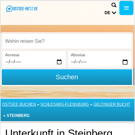
DE
Wohin reisen Sie?
Anreise
Abreise
Suchen
OSTSEE BUCHEN
»
SCHLESWIG-FLENSBURG
»
GELTINGER BUCHT
»
STEINBERG
Unterkunft in Steinberg