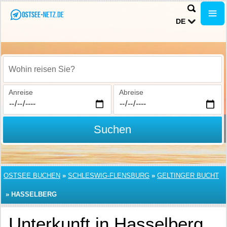
DE
Wohin reisen Sie?
Anreise
Abreise
Suchen
OSTSEE BUCHEN
»
SCHLESWIG-FLENSBURG
»
GELTINGER BUCHT
»
HASSELBERG
Unterkunft in Hasselberg