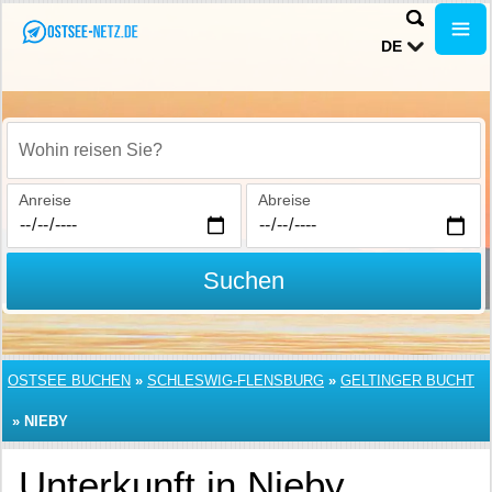
DE
Wohin reisen Sie?
Anreise
Abreise
Suchen
OSTSEE BUCHEN
»
SCHLESWIG-FLENSBURG
»
GELTINGER BUCHT
»
NIEBY
Unterkunft in Nieby