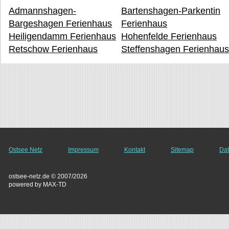
Admannshagen-
Bartenshagen-Parkentin
Bargeshagen Ferienhaus
Ferienhaus
Heiligendamm Ferienhaus
Hohenfelde Ferienhaus
Retschow Ferienhaus
Steffenshagen Ferienhau
Ostsee Netz
Impressum
Kontakt
Sitemap
Dat
ostsee-netz.de © 2007/2026
powered by MAX-TD