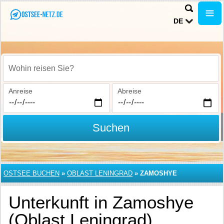
DE
Wohin reisen Sie?
Anreise
Abreise
Suchen
OSTSEE BUCHEN
»
OBLAST LENINGRAD
»
ZAMOSHYE
Unterkunft in Zamoshye
(Oblast Leningrad)