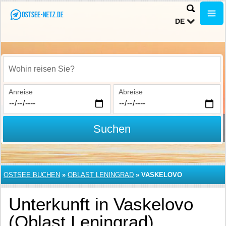
DE
Wohin reisen Sie?
Anreise
Abreise
Suchen
OSTSEE BUCHEN
»
OBLAST LENINGRAD
»
VASKELOVO
Unterkunft in Vaskelovo
(Oblast Leningrad)