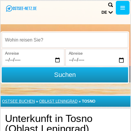
DE
Wohin reisen Sie?
Anreise
Abreise
Suchen
OSTSEE BUCHEN
»
OBLAST LENINGRAD
»
TOSNO
Unterkunft in Tosno
(Oblast Leningrad)