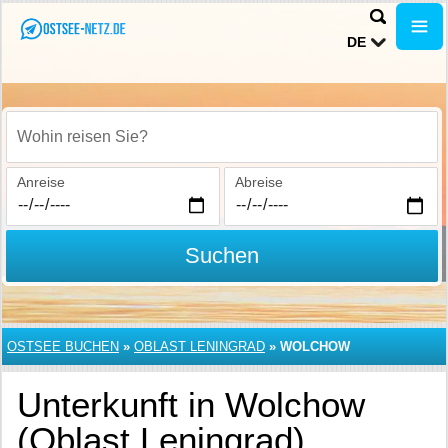
DE
Wohin reisen Sie?
Anreise
Abreise
Suchen
OSTSEE BUCHEN
»
OBLAST LENINGRAD
»
WOLCHOW
Unterkunft in Wolchow
(Oblast Leningrad)