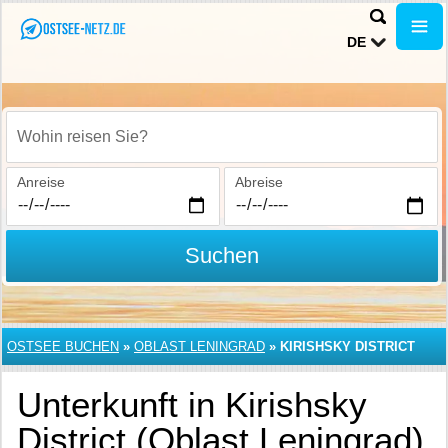
DE
Wohin reisen Sie?
Anreise
Abreise
Suchen
OSTSEE BUCHEN
»
OBLAST LENINGRAD
»
KIRISHSKY DISTRICT
Unterkunft in Kirishsky
District (Oblast Leningrad)