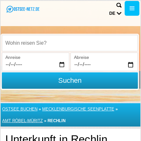
DE
Wohin reisen Sie?
Anreise
Abreise
Suchen
OSTSEE BUCHEN
»
MECKLENBURGISCHE SEENPLATTE
»
AMT RÖBEL-MÜRITZ
»
RECHLIN
Unterkunft in Rechlin