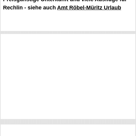
Rechlin - siehe auch
Amt Röbel-Müritz Urlaub