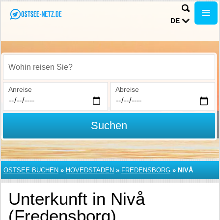
DE
Wohin reisen Sie?
Anreise
Abreise
Suchen
OSTSEE BUCHEN
»
HOVEDSTADEN
»
FREDENSBORG
»
NIVÅ
Unterkunft in Nivå
(Fredensborg)