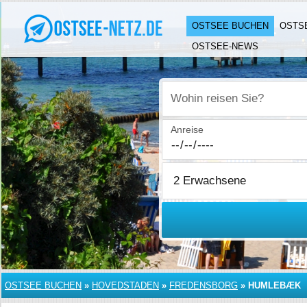
OSTSEE BUCHEN
OSTS
OSTSEE-NEWS
Wohin reisen Sie?
Anreise
OSTSEE BUCHEN
»
HOVEDSTADEN
»
FREDENSBORG
»
HUMLEBÆK