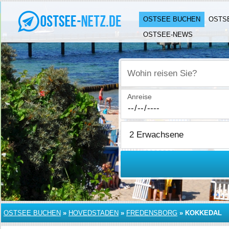
OSTSEE BUCHEN
OSTS
OSTSEE-NEWS
Wohin reisen Sie?
Anreise
OSTSEE BUCHEN
»
HOVEDSTADEN
»
FREDENSBORG
»
KOKKEDAL