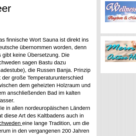
eer
s finnische Wort Sauna ist direkt ins
eutsche übernommen worden, denn
s gibt keine Übersetzung. Die
chweden sagen Bastu dazu
Badestube), die Russen Banja. Prinzip
st der große Temperaturunterschied
wischen dem geheizten Holzraum und
em anschließenden Bad im kalten
asser.
ie in allen nordeuropäischen Ländern
at diese Art des Kaltbadens auch in
chweden
eine lange Tradition, um die
erum in den vergangenen 200 Jahren