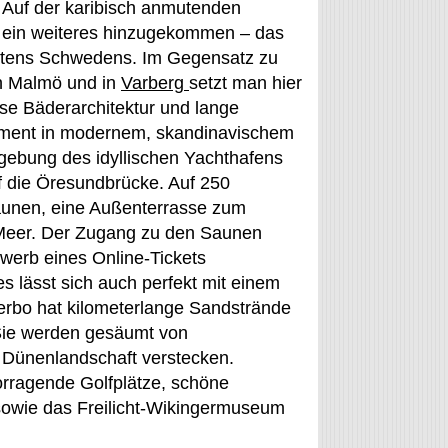
. Auf der karibisch anmutenden
n ein weiteres hinzugekommen – das
stens Schwedens. Im Gegensatz zu
n Malmö und in
Varberg
setzt man hier
öse Bäderarchitektur und lange
tement in modernem, skandinavischem
gebung des idyllischen Yachthafens
uf die Öresundbrücke. Auf 250
aunen, eine Außenterrasse zum
Meer. Der Zugang zu den Saunen
rwerb eines Online-Tickets
 lässt sich auch perfekt mit einem
terbo hat kilometerlange Sandstrände
 Sie werden gesäumt von
r Dünenlandschaft verstecken.
vorragende Golfplätze, schöne
owie das Freilicht-Wikingermuseum