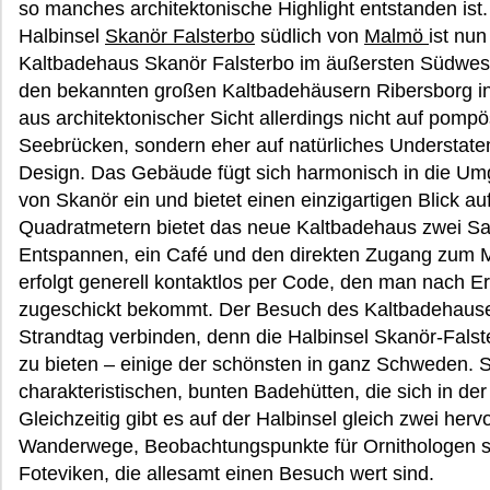
so manches architektonische Highlight entstanden ist
Halbinsel
Skanör Falsterbo
südlich von
Malmö
ist nu
Kaltbadehaus Skanör Falsterbo im äußersten Südwe
den bekannten großen Kaltbadehäusern Ribersborg i
aus architektonischer Sicht allerdings nicht auf pomp
Seebrücken, sondern eher auf natürliches Understa
Design. Das Gebäude fügt sich harmonisch in die Um
von Skanör ein und bietet einen einzigartigen Blick a
Quadratmetern bietet das neue Kaltbadehaus zwei S
Entspannen, ein Café und den direkten Zugang zum 
erfolgt generell kontaktlos per Code, den man nach E
zugeschickt bekommt. Der Besuch des Kaltbadehauses
Strandtag verbinden, denn die Halbinsel Skanör-Fals
zu bieten – einige der schönsten in ganz Schweden.
charakteristischen, bunten Badehütten, die sich in de
Gleichzeitig gibt es auf der Halbinsel gleich zwei her
Wanderwege, Beobachtungspunkte für Ornithologen s
Foteviken, die allesamt einen Besuch wert sind.