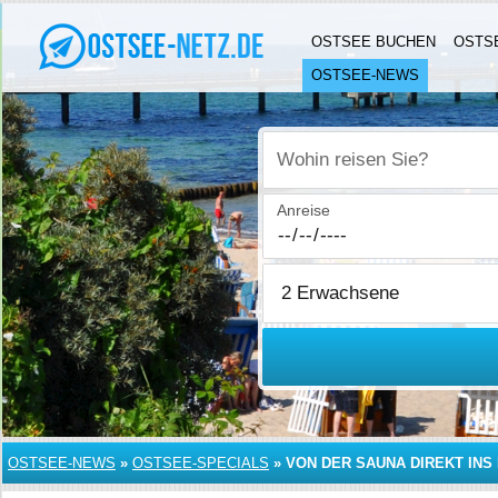
OSTSEE BUCHEN
OSTS
OSTSEE-NEWS
Wohin reisen Sie?
Anreise
OSTSEE-NEWS
»
OSTSEE-SPECIALS
»
VON DER SAUNA DIREKT INS