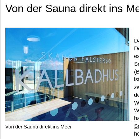
Von der Sauna direkt ins M
Da
D
e
S
(
i
z
d
W
W
h
S
Von der Sauna direkt ins Meer
h