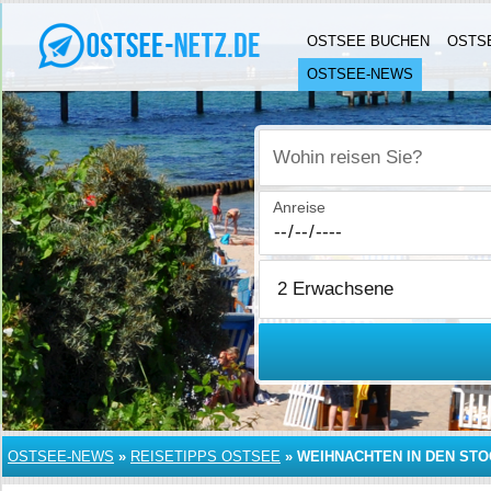
OSTSEE BUCHEN
OSTS
OSTSEE-NEWS
Wohin reisen Sie?
Anreise
OSTSEE-NEWS
»
REISETIPPS OSTSEE
»
WEIHNACHTEN IN DEN ST