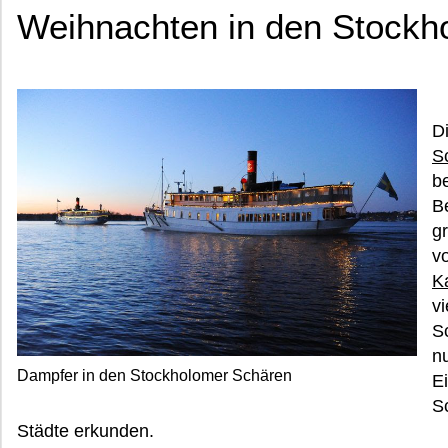
Weihnachten in den Stockh
D
S
be
B
g
v
K
v
S
n
Dampfer in den Stockholomer Schären
E
S
Städte erkunden.