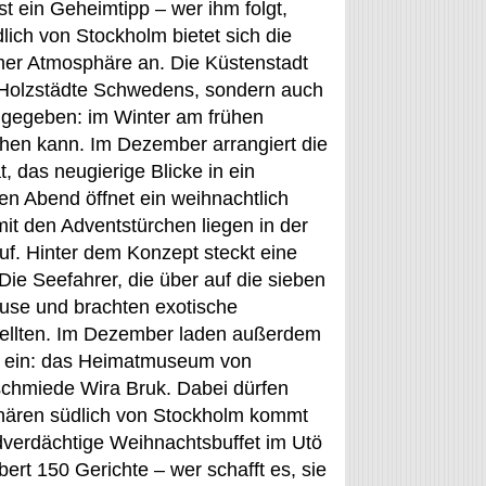
st ein Geheimtipp – wer ihm folgt,
lich von Stockholm bietet sich die
mer Atmosphäre an. Die Küstenstadt
n Holzstädte Schwedens, sondern auch
ugegeben: im Winter am frühen
hen kann. Im Dezember arrangiert die
 das neugierige Blicke in ein
en Abend öffnet ein weihnachtlich
it den Adventstürchen liegen in der
. Hinter dem Konzept steckt eine
Die Seefahrer, die über auf die sieben
se und brachten exotische
tellten. Im Dezember laden außerdem
t ein: das Heimatmuseum von
schmiede Wira Bruk. Dabei dürfen
chären südlich von Stockholm kommt
ordverdächtige Weihnachtsbuffet im Utö
rt 150 Gerichte – wer schafft es, sie