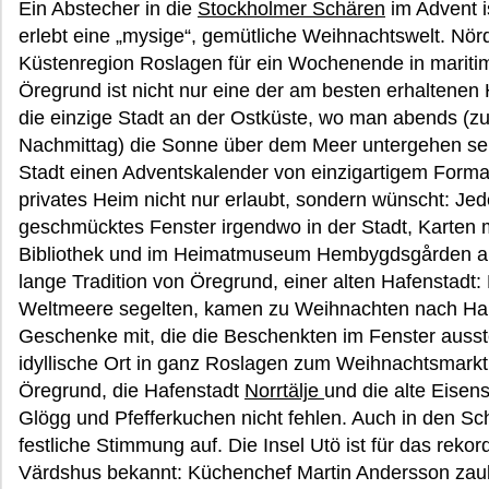
Ein Abstecher in die
Stockholmer Schären
im Advent i
erlebt eine „mysige“, gemütliche Weihnachtswelt. Nörd
Küstenregion Roslagen für ein Wochenende in mariti
Öregrund ist nicht nur eine der am besten erhaltene
die einzige Stadt an der Ostküste, wo man abends (z
Nachmittag) die Sonne über dem Meer untergehen se
Stadt einen Adventskalender von einzigartigem Format,
privates Heim nicht nur erlaubt, sondern wünscht: Jed
geschmücktes Fenster irgendwo in der Stadt, Karten m
Bibliothek und im Heimatmuseum Hembygdsgården auf
lange Tradition von Öregrund, einer alten Hafenstadt: 
Weltmeere segelten, kamen zu Weihnachten nach Hau
Geschenke mit, die die Beschenkten im Fenster auss
idyllische Ort in ganz Roslagen zum Weihnachtsmark
Öregrund, die Hafenstadt
Norrtälje
und die alte Eisen
Glögg und Pfefferkuchen nicht fehlen. Auch in den S
festliche Stimmung auf. Die Insel Utö ist für das rek
Värdshus bekannt: Küchenchef Martin Andersson zaube