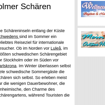
olmer Schären
ie Schäreninseln entlang der Küste
chwedens
sind im Sommer ein
liebtes Reiseziel für internationale
esucher. Ob im Norden vor
Luleå
, im
rößten schwedischen Schärengebiet
or Stockholm oder im Süden vor
arlskrona
. Im Winter überlassen selbst
iele schwedische Sommergäste die
chären sich selbst. So erleben meist
ur die wenigen Dauerbewohner, die
inheimische, den Charme des
chärengartens, während Touristen die