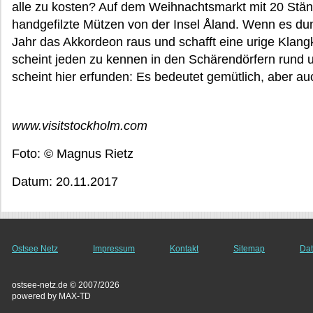
alle zu kosten? Auf dem Weihnachtsmarkt mit 20 Stä
handgefilzte Mützen von der Insel Åland. Wenn es dunk
Jahr das Akkordeon raus und schafft eine urige Klang
scheint jeden zu kennen in den Schärendörfern rund
scheint hier erfunden: Es bedeutet gemütlich, aber a
www.visitstockholm.com
Foto: © Magnus Rietz
Datum: 20.11.2017
Ostsee Netz
Impressum
Kontakt
Sitemap
Dat
ostsee-netz.de © 2007/2026
powered by MAX-TD