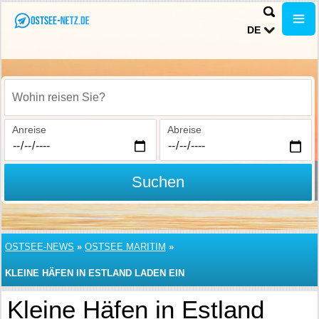
DE
Wohin reisen Sie?
Anreise
Abreise
Suchen
OSTSEE-NEWS
»
OSTSEE MARITIM
»
KLEINE HÄFEN IN ESTLAND LADEN EIN
Kleine Häfen in Estland