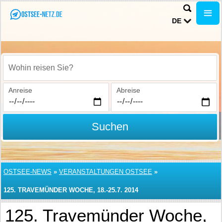
DE
Wohin reisen Sie?
Anreise
Abreise
Suchen
OSTSEE-NEWS
»
VERANSTALTUNGEN OSTSEE
»
125. TRAVEMÜNDER WOCHE, 18.-25.7. 2014
125. Travemünder Woche,