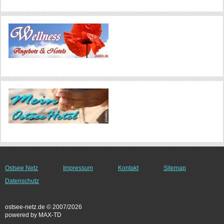
Ostsee Netz
Impressum
Kontakt
Sitemap
Datenschutz
ostsee-netz.de © 2007/2026
powered by MAX-TD