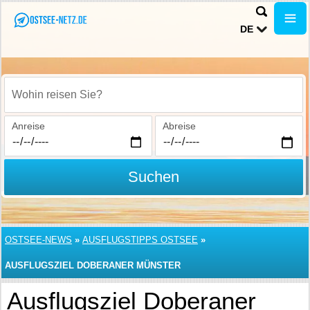
DE
Wohin reisen Sie?
Anreise
Abreise
Suchen
OSTSEE-NEWS
»
AUSFLUGSTIPPS OSTSEE
»
AUSFLUGSZIEL DOBERANER MÜNSTER
Ausflugsziel Doberaner