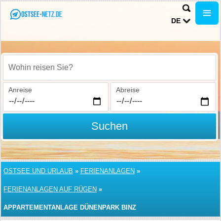
DE
Wohin reisen Sie?
Anreise
Abreise
Suchen
OSTSEE UND URLAUB
»
FERIENANLAGEN
»
FERIENANLAGEN AUF RÜGEN
»
APPARTEMENTANLAGE DÜNENPARK BINZ