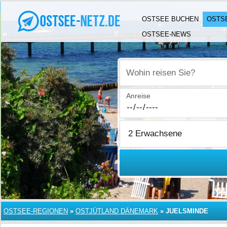
OSTSEE BUCHEN
OSTS
OSTSEE-NEWS
Wohin reisen Sie?
Anreise
OSTSEE-REGIONEN
»
OSTJÜTLAND DÄNEMARK
»
JUELSMINDE