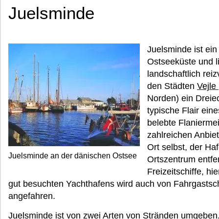
Juelsminde
Juelsminde ist ein
Ostseeküste und li
landschaftlich rei
den Städten
Vejle
Norden) ein Dreiec
typische Flair ein
belebte Flanierme
zahlreichen Anbie
Ort selbst, der Ha
Juelsminde an der dänischen Ostsee
Ortszentrum entfer
Freizeitschiffe, h
gut besuchten Yachthafens wird auch von Fahrgastsc
angefahren.
Juelsminde ist von zwei Arten von Stränden umgeben.