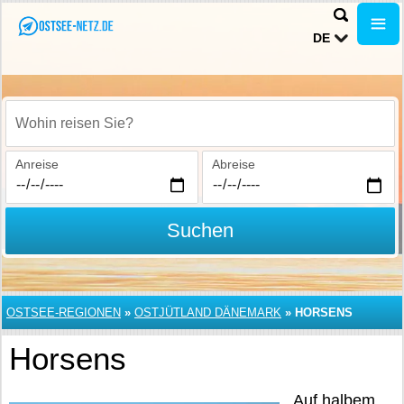
DE
Wohin reisen Sie?
Anreise
Abreise
Suchen
OSTSEE-REGIONEN
»
OSTJÜTLAND DÄNEMARK
»
HORSENS
Horsens
Auf halbem