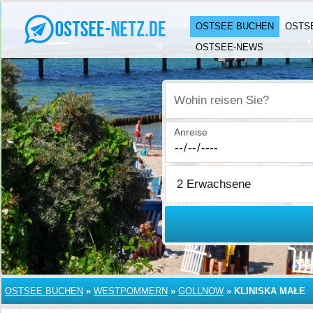
OSTSEE BUCHEN
OSTS
OSTSEE-NEWS
Wohin reisen Sie?
Anreise
OSTSEE BUCHEN
»
WESTPOMMERN
»
GOLLNOW
»
KLINISKA MAŁE