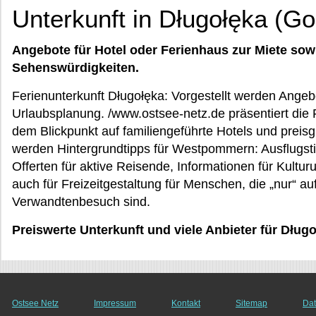
Unterkunft in Długołęka (Go
Angebote für Hotel oder Ferienhaus zur Miete sow
Sehenswürdigkeiten.
Ferienunterkunft Długołęka: Vorgestellt werden Angebot
Urlaubsplanung. /www.ostsee-netz.de präsentiert die 
dem Blickpunkt auf familiengeführte Hotels und prei
werden Hintergrundtipps für Westpommern: Ausflugstip
Offerten für aktive Reisende, Informationen für Kultur
auch für Freizeitgestaltung für Menschen, die „nur“ au
Verwandtenbesuch sind.
Preiswerte Unterkunft und viele Anbieter für Dł
Ostsee Netz
Impressum
Kontakt
Sitemap
Dat