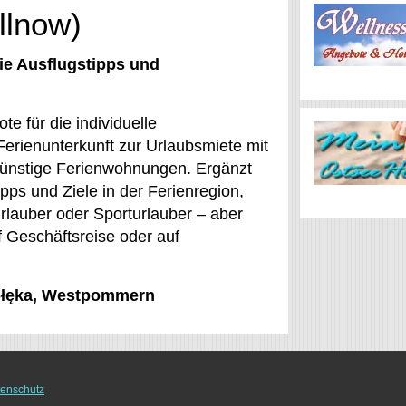
llnow)
ie Ausflugstipps und
e für die individuelle
Ferienunterkunft zur Urlaubsmiete mit
sgünstige Ferienwohnungen. Ergänzt
ps und Ziele in der Ferienregion,
urlauber oder Sporturlauber – aber
f Geschäftsreise oder auf
ugołęka, Westpommern
enschutz