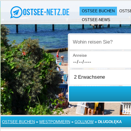
OSTSEE BUCHEN
OSTS
OSTSEE-NEWS
Wohin reisen Sie?
Anreise
OSTSEE BUCHEN
»
WESTPOMMERN
»
GOLLNOW
»
DŁUGOŁĘKA