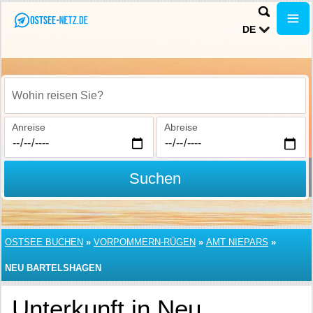
DE
Wohin reisen Sie?
Anreise
Abreise
Suchen
OSTSEE BUCHEN
»
VORPOMMERN-RÜGEN
»
AMT NIEPARS
»
NEU BARTELSHAGEN
Unterkunft in Neu