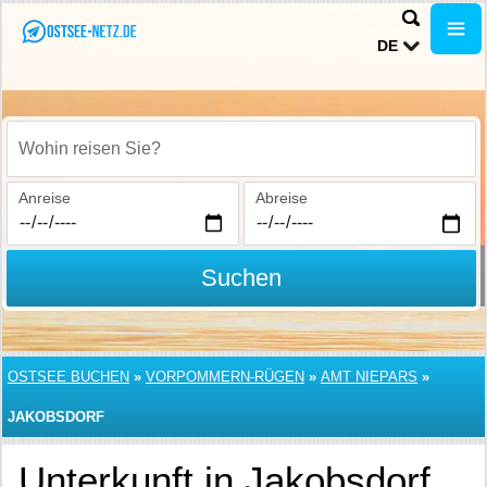
DE
Wohin reisen Sie?
Anreise
Abreise
Suchen
OSTSEE BUCHEN
»
VORPOMMERN-RÜGEN
»
AMT NIEPARS
»
JAKOBSDORF
Unterkunft in Jakobsdorf