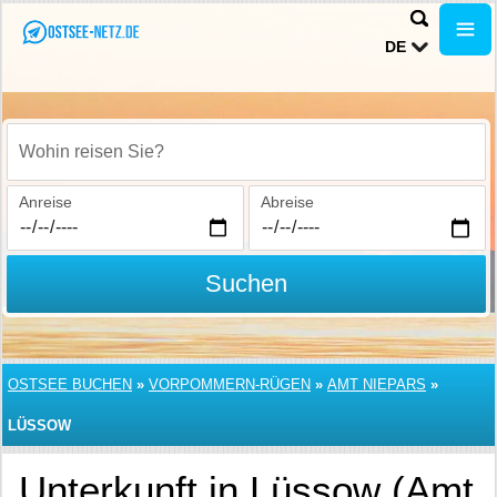
DE
Wohin reisen Sie?
Anreise
Abreise
Suchen
OSTSEE BUCHEN
»
VORPOMMERN-RÜGEN
»
AMT NIEPARS
»
LÜSSOW
Unterkunft in Lüssow (Amt