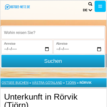
DE
Wohin reisen Sie?
Anreise
Abreise
Suchen
OSTSEE BUCHEN
»
VÄSTRA GÖTALAND
»
TJÖRN
»
RÖRVIK
Unterkunft in Rörvik
(Tjörn)