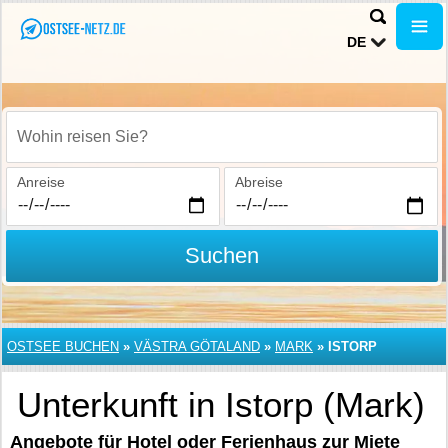
DE
Wohin reisen Sie?
Anreise
Abreise
Suchen
OSTSEE BUCHEN
»
VÄSTRA GÖTALAND
»
MARK
»
ISTORP
Unterkunft in Istorp (Mark)
Angebote für Hotel oder Ferienhaus zur Miete