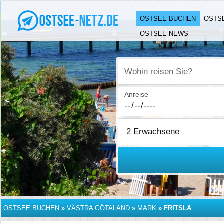
OSTSEE BUCHEN
OSTS
OSTSEE-NEWS
Wohin reisen Sie?
Anreise
OSTSEE BUCHEN
»
VÄSTRA GÖTALAND
»
MARK
»
FRITSLA