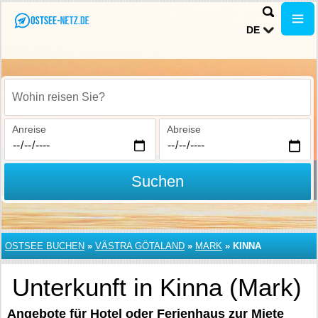
DE
Wohin reisen Sie?
Anreise
Abreise
Suchen
OSTSEE BUCHEN
»
VÄSTRA GÖTALAND
»
MARK
»
KINNA
Unterkunft in Kinna (Mark)
Angebote für Hotel oder Ferienhaus zur Miete