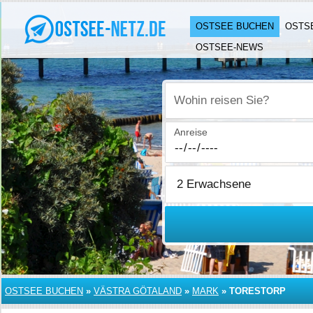
OSTSEE BUCHEN
OSTS
OSTSEE-NEWS
Wohin reisen Sie?
Anreise
OSTSEE BUCHEN
»
VÄSTRA GÖTALAND
»
MARK
»
TORESTORP