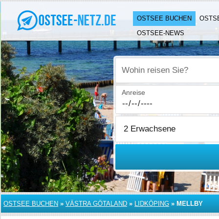
OSTSEE BUCHEN
OSTS
OSTSEE-NEWS
Wohin reisen Sie?
Anreise
OSTSEE BUCHEN
»
VÄSTRA GÖTALAND
»
LIDKÖPING
»
MELLBY