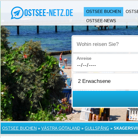
OSTSEE BUCHEN
OSTS
OSTSEE-NEWS
Wohin reisen Sie?
Anreise
OSTSEE BUCHEN
»
VÄSTRA GÖTALAND
»
GULLSPÅNG
»
SKAGERSVI